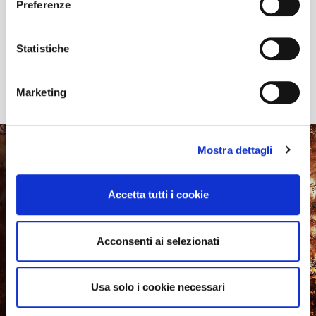
Preferenze
Statistiche
Marketing
Mostra dettagli
iscriviti e ricevi
Accetta tutti i cookie
un codice sconto
Acconsenti ai selezionati
ricevi in anteprima offerte,
sconti esclusivi e novità sui
prodotti.
Usa solo i cookie necessari