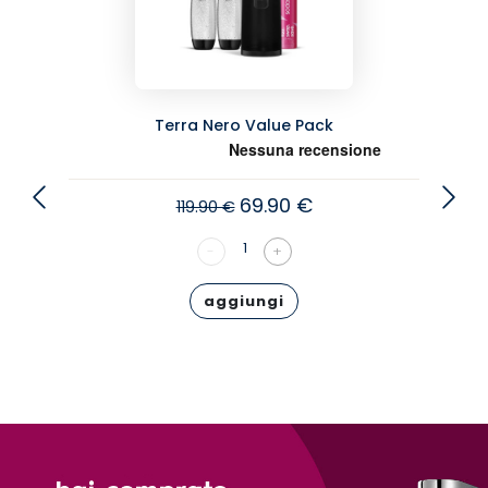
Terra Nero Value Pack
69.90 €
119.90 €
1
-
+
aggiungi