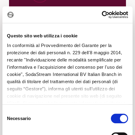
Questo sito web utilizza i cookie
In conformità al Provvedimento del Garante per la
protezione dei dati personali n. 229 dell'8 maggio 2014,
recante "Individuazione delle modalità semplificate per
l'informativa e l'acquisizione del consenso per l'uso dei
cookie", SodaStream International BV Italian Branch in
qualità di titolare del trattamento dei dati personali (di
seguito “Gestore”), informa gli utenti sull’utilizzo dei
cookie di navigazione nel presente sito web (di seguito
“Sito”). Si precisa che la presente informativa si riferisce
unicamente al Sito e non a siti web di soggetti terzi,
Selezione
eventualmente raggiungibili dall’Utente mediante link in
Necessario
del
esso presenti.
consenso