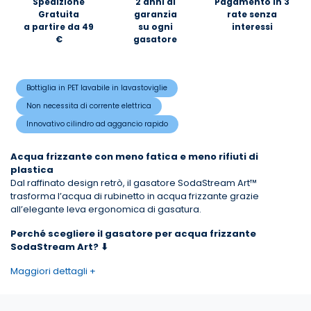
Spedizione
2 anni di
Pagamento in 3
Gratuita
garanzia
rate senza
a partire da 49
su ogni
interessi
€
gasatore
Bottiglia in PET lavabile in lavastoviglie
Non necessita di corrente elettrica
Innovativo cilindro ad aggancio rapido
Acqua frizzante con meno fatica e meno rifiuti di
plastica
Dal raffinato design retrò, il gasatore SodaStream Art™
trasforma l’acqua di rubinetto in acqua frizzante grazie
all’elegante leva ergonomica di gasatura.
Perché scegliere il gasatore per acqua frizzante
SodaStream Art? ⬇
Maggiori dettagli +
✔️ Sostenibile
Con il gasatore Sodastream Art, ridurre i rifiuti e l'impatto
ambientale diventa un'abitudine quotidiana, grazie alla