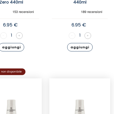
Zero 440ml
440ml
6.95 €
6.95 €
1
1
-
+
-
+
aggiungi
aggiungi
non disponibile