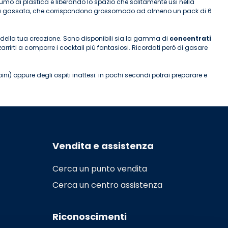
o di plastica e liberando lo spazio che solitamente usi nella
bevanda gassata, che corrispondono grossomodo ad almeno un pack di 6
 della tua creazione. Sono disponibili sia la gamma di
concentrati
zarrirti a comporre i cocktail più fantasiosi. Ricordati però di gasare
) oppure degli ospiti inattesi: in pochi secondi potrai preparare e
Vendita e assistenza
Cerca un punto vendita
Cerca un centro assistenza
Riconoscimenti