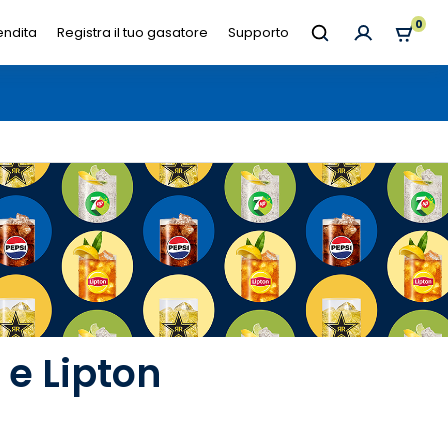
0
endita
Registra il tuo gasatore
Supporto
e Lipton