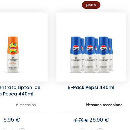
promo
ntrato Lipton Ice
6-Pack Pepsi 440ml
a Pesca 440ml
6.95 €
26.90 €
41.70 €