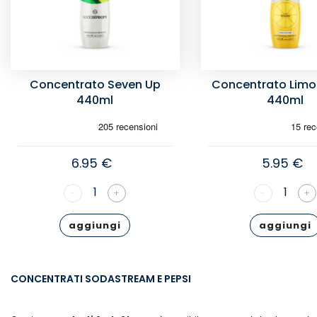
Concentrato Seven Up
Concentrato Limo
440ml
440ml
6.95 €
5.95 €
1
1
-
+
-
+
aggiungi
aggiungi
CONCENTRATI SODASTREAM E PEPSI