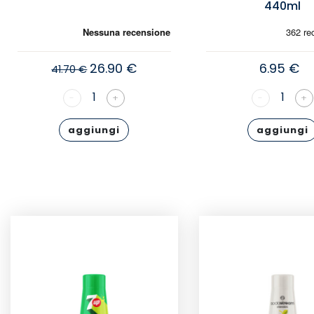
440ml
26.90 €
6.95 €
41.70 €
1
1
-
+
-
+
aggiungi
aggiungi