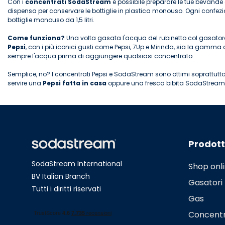
Con i
concentrati SodaStream
è possibile preparare le tue bevande
dispensa per conservare le bottiglie in plastica monouso. Ogni confez
bottiglie monouso da 1,5 litri.
Come funziona?
Una volta gasata l'acqua del rubinetto col gasatore
Pepsi
, con i più iconici gusti come Pepsi, 7Up e Mirinda, sia la gamma 
sempre l'acqua prima di aggiungere qualsiasi concentrato.
Semplice, no? I concentrati Pepsi e SodaStream sono ottimi soprattutto
servire una
Pepsi fatta in casa
oppure una fresca bibita SodaStream al
Prodott
SodaStream International
Shop onl
BV Italian Branch
Gasatori
Tutti i diritti riservati
Gas
Concentr