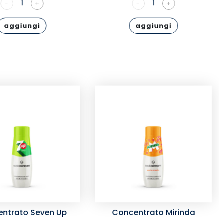
1
1
-
+
-
+
aggiungi
aggiungi
ntrato Seven Up
Concentrato Mirinda