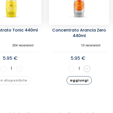
trato Tonic 440ml
Concentrato Arancia Zero
440ml
5.95 €
5.95 €
1
1
-
+
-
+
n disponibile
aggiungi