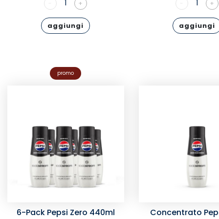
1
1
-
+
-
+
aggiungi
aggiungi
promo
6-Pack Pepsi Zero 440ml
Concentrato Peps