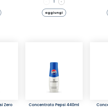
1
-
+
aggiungi
i Zero
Concentrato Pepsi 440ml
Conce