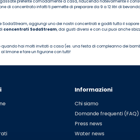
 gassate preferite comodamente a casa, riducendo notevolmente il consum
ione di concentrato infatti ti permette di preparare da 9 a 12 litri di 
 SodaStream, aggiungi uno dei nostri concentrati e goditi tutto il sapore
di
concentrati SodaStream
, dai gusti diversi e con cui puoi anche sbiz
 quando hai molti invitati a casa (es. una festa di compleanno dei bambini
 limone e fare un figurone con tutti!
i
Informazioni
ine
Chi siamo
Domande frequenti (FAQ)
Press news
ati
Water news