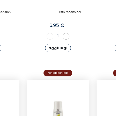
6.95 €
1
-
+
aggiungi
non disponibile