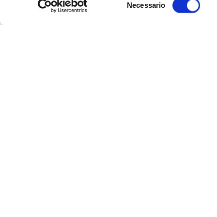
Necessario
del
consenso
Gay Pride