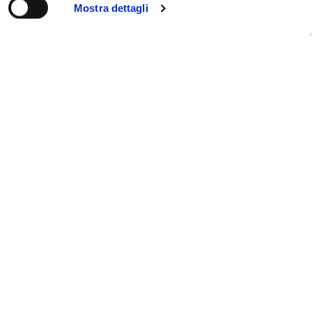
Mostra dettagli
I diversi utilizzi dell’acqua
frizzante