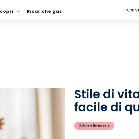
Punti v
copri
Ricariche gas
Stile di vi
facile di 
Salute e Benessere