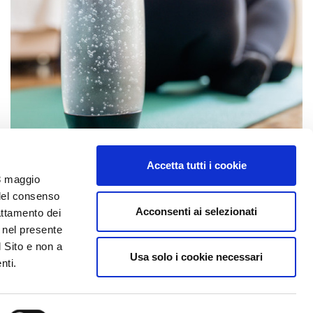
Accetta tutti i cookie
Oggi si festeggia la Giornata
'8 maggio
 del consenso
Mondiale dello Yoga
Acconsenti ai selezionati
rattamento dei
e nel presente
l Sito e non a
Usa solo i cookie necessari
nti.