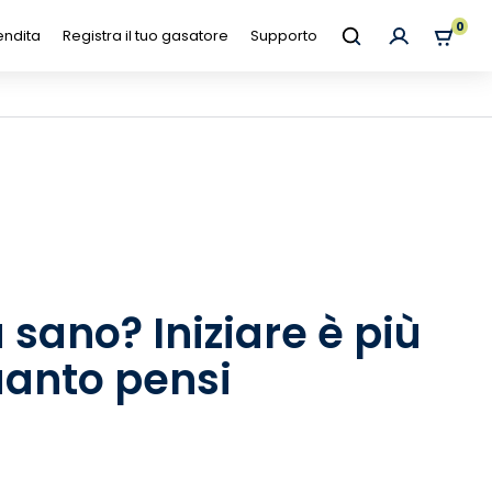
0
endita
Registra il tuo gasatore
Supporto
ta sano? Iniziare è più
quanto pensi