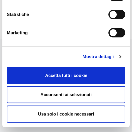
frizzante
drink
consumo di
sempre
e cocktail
plastica
disponibile
preferiti
monouso
Statistiche
Marketing
Recensioni Bottiglie Fuse Nere
Mostra dettagli
Lavabili In Lavastoviglie
Accetta tutti i cookie
Acconsenti ai selezionati
Usa solo i cookie necessari