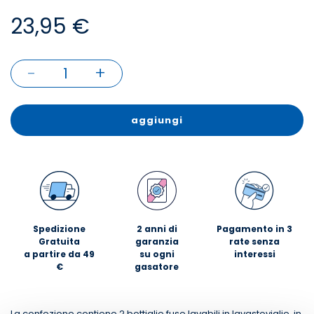
23,95 €
-
+
1
aggiungi
Spedizione
2 anni di
Pagamento in 3
Gratuita
garanzia
rate senza
a partire da 49
su ogni
interessi
€
gasatore
La confezione contiene 2 bottiglie fuse lavabili in lavastoviglie, in