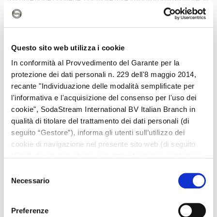
PET, da 1 litro.
Compatibile SOLO con i gasatori modello DUO, TERRA, E-
TERRA, ART, GAIA, SPIRIT, ONE TOUCH, GENESIS,
SOURCE, POWER e PLAY
Questo sito web utilizza i cookie
Non compatibile con i gasatori SodaStream Crystal,
SodaStream Jet e WASSERMAXX
In conformità al Provvedimento del Garante per la
Lavabili in Lavastoviglie
protezione dei dati personali n. 229 dell'8 maggio 2014,
Maggiori dettagli +
Design Accattivante
recante "Individuazione delle modalità semplificate per
Riutilizzabili
l'informativa e l'acquisizione del consenso per l'uso dei
CARATTERISTICHE
cookie", SodaStream International BV Italian Branch in
Perchè SodaStream?
qualità di titolare del trattamento dei dati personali (di
Il tappo possiede una guarnizione isolante in gomma che
seguito “Gestore”), informa gli utenti sull’utilizzo dei
permette alla bottiglia di conservare la bevanda gassata per
molto tempo. La bottiglia è completamente riciclabile.
cookie di navigazione nel presente sito web (di seguito
Le bottiglie hanno una data di scadenza indicata sulla bottiglia
“Sito”). Si precisa che la presente informativa si riferisce
stessa.
unicamente al Sito e non a siti web di soggetti terzi,
Selezione
AVVERTENZE
eventualmente raggiungibili dall’Utente mediante link in
Necessario
del
esso presenti.
consenso
Non utilizzare oltre la data di scadenza.
Acqua
Crea i tuoi
Riduci il
Preferenze