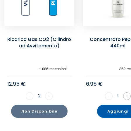
Ricarica Gas CO2 (Cilindro
Concentrato Peps
ad Avvitamento)
440ml
12.95 €
6.95 €
2
1
-
+
-
+
Non Disponibile
Aggiungi