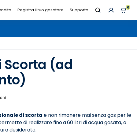
0
endita
Registra il tuo gasatore
Supporto
i Scorta (ad
nto)
zionale di scorta
e non rimanere mai senza gas per le
 permette di realizzare fino
a
60 litri di acqua gasata, a
tura desiderato.