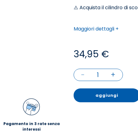
⚠️ Acquista il cilindro di sc
*I cilindri sono di propriet
Maggiori dettagli +
34,95 €
-
+
1
aggiungi
Pagamento in 3 rate senza
interessi