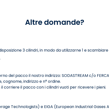
Altre domande?
posizione 3 cilindri, in modo da utilizzarne 1 e
scambiare gl
?
l'esterno del pacco il nostro indirizzo: SODASTREAM c/o FER
me, cognome, indirizzo e n° ordine.
orriere il pacco con i cilindri vuoti per ricevere i pieni.
erage Technologists) e EIGA (European Industrial Gases Ass