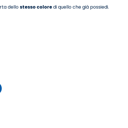
orta dello
stesso colore
di quello che già possiedi.
à di SodaStream e forniti in licenza d’uso.