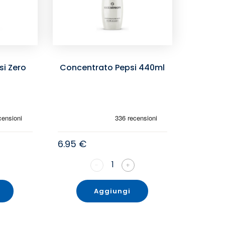
i Zero
Concentrato Pepsi 440ml
6.95 €
1
-
+
Aggiungi