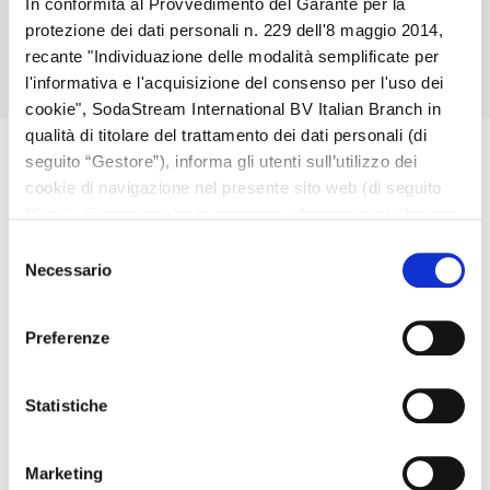
In conformità al Provvedimento del Garante per la
gusta!
protezione dei dati personali n. 229 dell'8 maggio 2014,
recante "Individuazione delle modalità semplificate per
Ogni concentrato permette di realizzare fino a 9 litri* di
bevanda.
l'informativa e l'acquisizione del consenso per l'uso dei
*se preparata secondo le istruzioni
cookie", SodaStream International BV Italian Branch in
qualità di titolare del trattamento dei dati personali (di
Altre domande?
seguito “Gestore”), informa gli utenti sull’utilizzo dei
cookie di navigazione nel presente sito web (di seguito
“Sito”). Si precisa che la presente informativa si riferisce
Quanto concentrato devo utilizzare per la preparazione
unicamente al Sito e non a siti web di soggetti terzi,
Selezione
di 1 litro di bevanda?
eventualmente raggiungibili dall’Utente mediante link in
Necessario
del
La quantità di concentrato da utilizzare dipende dall'intensità di
esso presenti.
consenso
sapore che vuoi dare alle tue bevande. Noi consigliamo un
tappo di concentrato per ogni litro d'acqua gasata.
Preferenze
Il concentrato quanto si conserva una volta aperto?
Dopo l'apertura il prodotto va conservato in frigorifero e
consumato preferibilmente entro 30 giorni.
Statistiche
Marketing