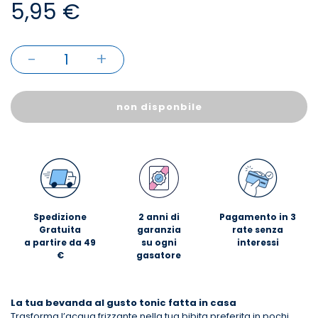
5,95 €
-
+
1
non disponbile
Spedizione
2 anni di
Pagamento in 3
Gratuita
garanzia
rate senza
a partire da 49
su ogni
interessi
€
gasatore
La tua bevanda al gusto tonic fatta in casa
Trasforma l’acqua frizzante nella tua bibita preferita in pochi