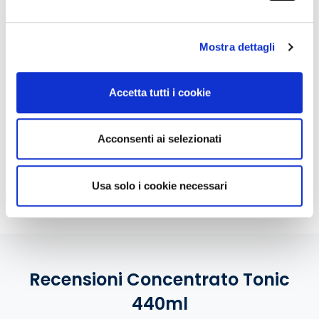
Perchè SodaStream?
Mostra dettagli
Accetta tutti i cookie
Acqua
Crea i tuoi
Riduci il
Acconsenti ai selezionati
frizzante
drink
consumo di
sempre
e cocktail
plastica
disponibile
preferiti
monouso
Usa solo i cookie necessari
Recensioni Concentrato Tonic
440ml