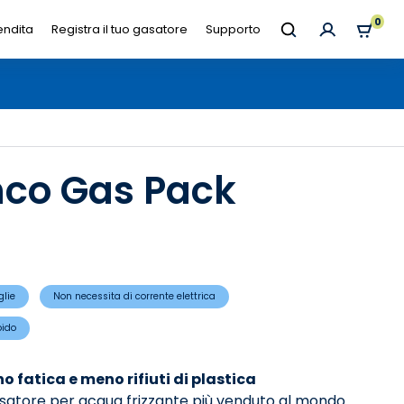
0
endita
Registra il tuo gasatore
Supporto
nco Gas Pack
glie
Non necessita di corrente elettrica
pido
 fatica e meno rifiuti di plastica
satore per acqua frizzante più venduto al mondo.