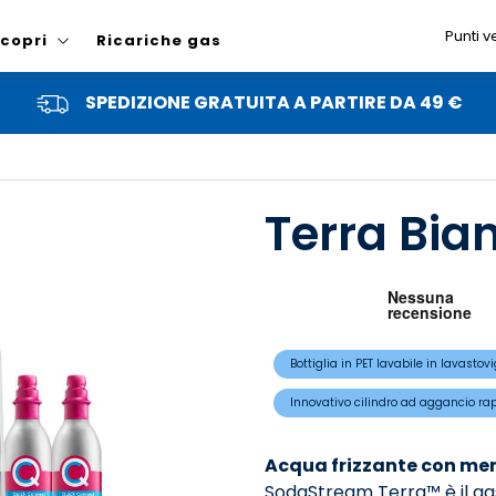
Punti v
copri
Ricariche gas
SPEDIZIONE GRATUITA A PARTIRE DA 49 €
Terra Bia
Bottiglia in PET lavabile in lavastovi
Innovativo cilindro ad aggancio ra
Acqua frizzante con meno
SodaStream Terra™ è il ga