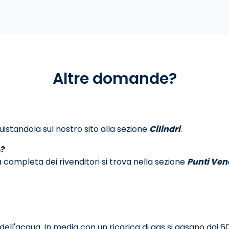
Altre domande?
uistandola sul nostro sito alla sezione
Cilindri
.
s?
ista completa dei rivenditori si trova nella sezione
Punti Ven
dell'acqua. In media con un ricarica di gas si gasano dai 60 