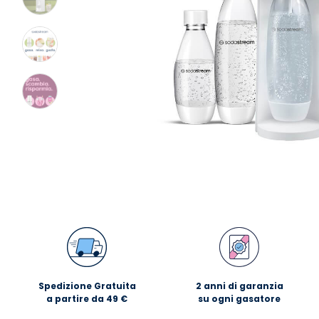
Spedizione Gratuita
2 anni di garanzia
a partire da 49 €
su ogni gasatore