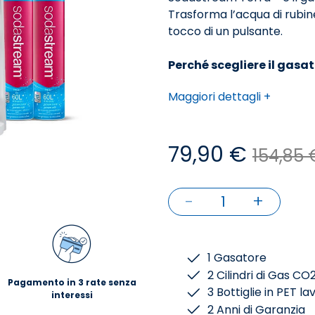
Trasforma l’acqua di rubine
tocco di un pulsante.
Perché scegliere il gas
Maggiori dettagli +
✔️
Sostenibile
Con il gasatore Sodastream 
un'abitudine quotidiana, gra
79,90 €
aggiungere deliziosi aromi.
154,85 
✔️
Comodo
Prepara in ogni momento acq
-
+
Riduci lo spreco di spazio 
1
plastica.
✔️ Su Misura per Te
Puoi decidere il livello di
1 Gasatore
sia chi preferisce acqua m
2 Cilindri di Gas C
Pagamento in 3 rate senza
gassata.
3 Bottiglie in PET la
interessi
✔️
Pratico
2 Anni di Garanzia