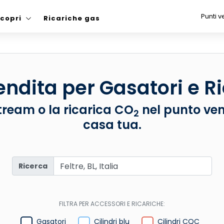
Punti v
copri
Ricariche gas
endita per Gasatori e R
ream o la ricarica CO
nel punto ven
2
casa tua.
Ricerca
FILTRA PER ACCESSORI E RICARICHE:
Gasatori
Cilindri blu
Cilindri CQC