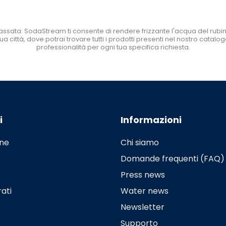
ssata: SodaStream ti consente di rendere frizzante l'acqua del rubin
 città, dove potrai trovare tutti i prodotti presenti nel nostro catalogo,
professionalità per ogni tua specifica richiesta.
i
Informazioni
ine
Chi siamo
Domande frequenti (FAQ)
Press news
ati
Water news
Newsletter
Supporto