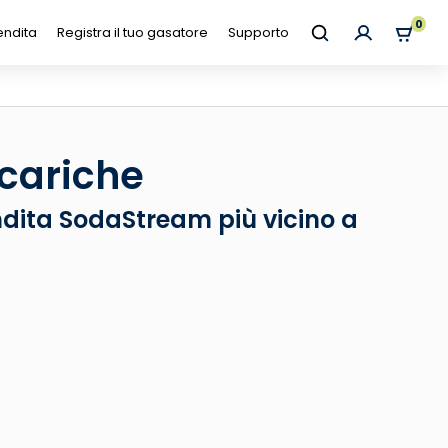
0
endita
Registra il tuo gasatore
Supporto
icariche
dita SodaStream più vicino a