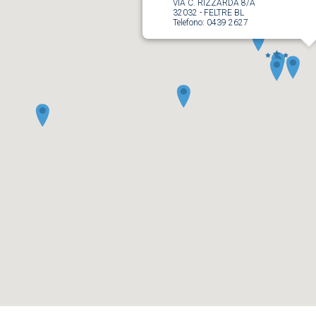
VIA C. RIZZARDA 8/A
32032
-
FELTRE
BL
Telefono:
0439 2627