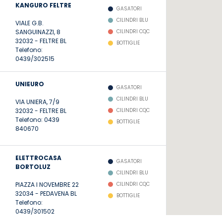
KANGURO FELTRE
GASATORI
CILINDRI BLU
VIALE G.B.
SANGUINAZZI, 8
CILINDRI CQC
32032
-
FELTRE
BL
BOTTIGLIE
Telefono:
0439/302515
UNIEURO
GASATORI
CILINDRI BLU
VIA UNIERA, 7/9
32032
-
FELTRE
BL
CILINDRI CQC
Telefono:
0439
BOTTIGLIE
840670
ELETTROCASA
GASATORI
BORTOLUZ
CILINDRI BLU
PIAZZA I NOVEMBRE 22
CILINDRI CQC
32034
-
PEDAVENA
BL
BOTTIGLIE
Telefono:
0439/301502