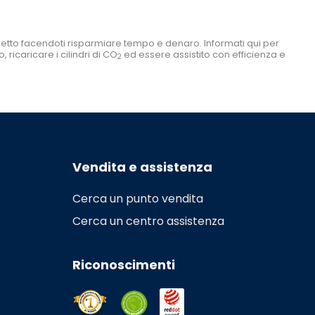
etto facendoti risparmiare tempo e denaro. Informati qui per
 ricaricare i cilindri di CO
ed essere assistito con efficienza e
2
Vendita e assistenza
Cerca un punto vendita
Cerca un centro assistenza
Riconoscimenti