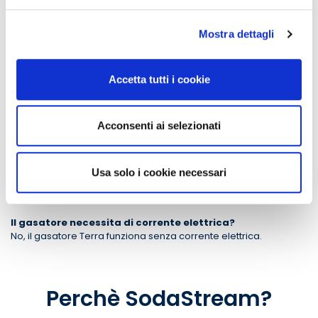
Dove posso trovare la ricarica di gas?
Puoi effettuare la ricarica direttamente a domicilio
acquistandola sul nostro sito alla sezione
Cilindri
.
Mostra dettagli
In quali altri negozi posso trovare la ricarica di gas?
In Italia ci sono più di 4.000 rivenditori autorizzati. La lista
Accetta tutti i cookie
completa dei rivenditori si trova nella sezione
Punti Vendita
del
nostro sito.
Quanto costa la ricarica di gas?
Acconsenti ai selezionati
Il prezzo consigliato delle nostre ricariche è di 12,90€
Quanti litri d'acqua gaso con un cilindro di gas?
La quantità è soggettiva, dipende dal livello di gasatura
Usa solo i cookie necessari
dell'acqua. In media con un ricarica di gas si gasano fino a
60 litri d'acqua.
Il gasatore necessita di corrente elettrica?
No, il gasatore Terra funziona senza corrente elettrica.
Perchè SodaStream?