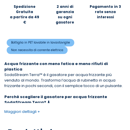
Spedizione
2 anni di
Pagamento in 3
Gratuita
garanzia
rate senza
a partire da 49
su ogni
interessi
€
gasatore
Bottiglia in PET lavabile in lavastoviglie
Non necessita di corrente elettrica
Acqua frizzante con meno fatica e meno rifiuti di
plastica
SodaStream Terra™ è il gasatore per acqua frizzante più
venduto al mondo. Trasforma l’acqua di rubinetto in acqua
frizzante in pochi secondi, con il semplice tocco di un pulsante.
Perché scegliere il gasatore per acqua frizzante
SodaStream Terra? ⬇
Maggiori dettagli +
✔️
Sostenibile
Con il gasatore Sodastream Terra, ridurre i rifiuti e l'impatto
ambientale diventa un'abitudine quotidiana, grazie alla
possibilità di gasare l'acqua del rubinetto e aggiungere