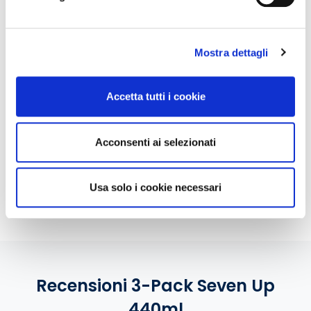
Perchè SodaStream?
Mostra dettagli
Accetta tutti i cookie
Acqua
Crea i tuoi
Riduci il
Acconsenti ai selezionati
frizzante
drink
consumo di
sempre
e cocktail
plastica
disponibile
preferiti
monouso
Usa solo i cookie necessari
Recensioni 3-Pack Seven Up
440ml