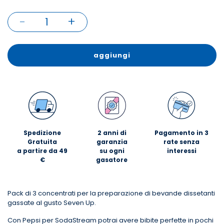
-
+
1
aggiungi
Spedizione
2 anni di
Pagamento in 3
Gratuita
garanzia
rate senza
a partire da 49
su ogni
interessi
€
gasatore
Pack di 3 concentrati per la preparazione di bevande dissetanti
gassate al gusto Seven Up.
Con Pepsi per SodaStream potrai avere bibite perfette in pochi