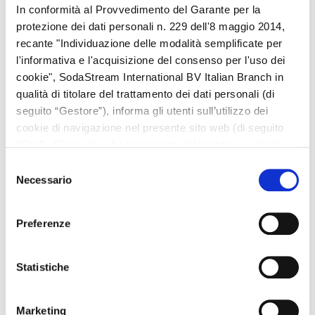
durata di conservazione.
Concentrato Seven Up 440ml
In conformità al Provvedimento del Garante per la
protezione dei dati personali n. 229 dell'8 maggio 2014,
SCHEDA
recante "Individuazione delle modalità semplificate per
l'informativa e l'acquisizione del consenso per l'uso dei
cookie", SodaStream International BV Italian Branch in
qualità di titolare del trattamento dei dati personali (di
Altre domande?
seguito “Gestore”), informa gli utenti sull’utilizzo dei
cookie di navigazione nel presente sito web (di seguito
“Sito”). Si precisa che la presente informativa si riferisce
unicamente al Sito e non a siti web di soggetti terzi,
Selezione
Quanto concentrato devo utilizzare per la preparazione
eventualmente raggiungibili dall’Utente mediante link in
Necessario
di 1 litro di bevanda?
del
La quantità di concentrato da utilizzare dipende dall'intensità di
esso presenti.
consenso
sapore che vuoi dare alle tue bevande. Noi consigliamo un
tappo di concentrato per ogni litro d'acqua gasata.
Preferenze
Il concentrato quanto si conserva una volta aperto?
Dopo l'apertura il prodotto va conservato in frigorifero e
Statistiche
consumato preferibilmente entro 30 giorni.
Marketing